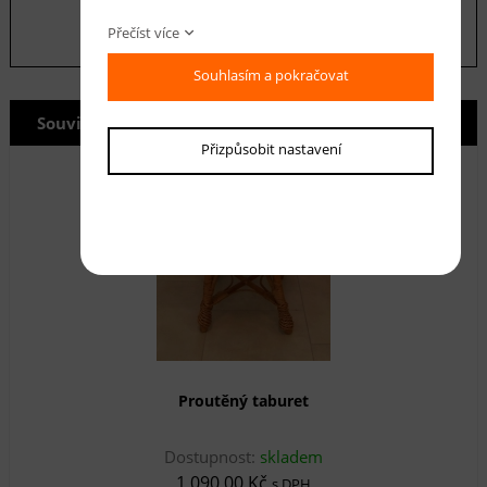
Přečíst více
Souhlasím a pokračovat
Související produkty
Přizpůsobit nastavení
Proutěný taburet
Dostupnost:
skladem
1 090,00 Kč
s DPH