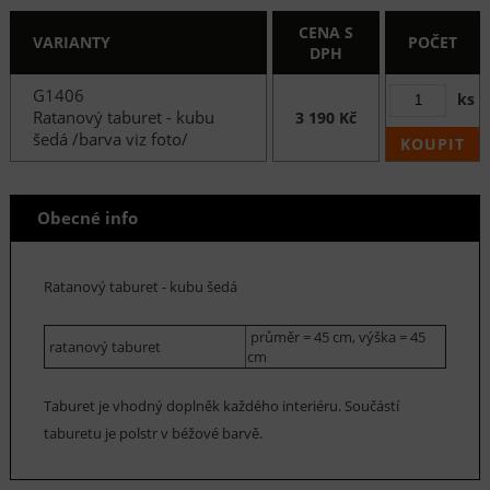
CENA S
VARIANTY
POČET
DPH
G1406
ks
Ratanový taburet - kubu
3 190 Kč
šedá /barva viz foto/
KOUPIT
Obecné info
Ratanový taburet - kubu šedá
průměr = 45 cm, výška = 45
ratanový taburet
cm
Taburet je vhodný doplněk každého interiéru. Součástí
taburetu je polstr v béžové barvě.