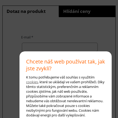
Dotaz na produkt
Hlídání ceny
E-mail *
Váš dotaz
Chcete náš web používat tak, jak
jste zvyklí?
K tomu potřebujeme váš souhlas s využitím
cookies
, které se ukládají ve vašem prohlížeči. Díky
těmto statistickým, preferenčním a reklamním
cookies zjistíme, jak náš web používáte,
přizpůsobíme vám zobrazené informace a
Souhlasím se zásadami ochrany
osobních
nebudeme vás obtěžovat nerelevantní reklamou.
údajů
Můžete také pokračovat pouze s cookies
nezbytnými pro fungování webu. Cookies nám
odeslat
dodávají energii pro další vylepšování.