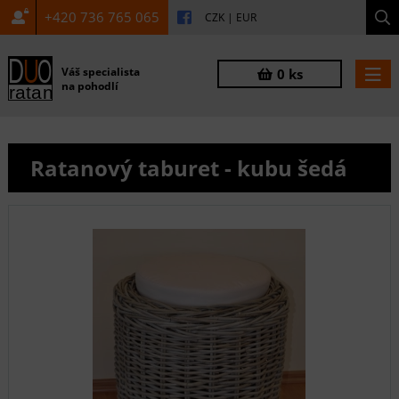
+420 736 765 065
CZK
|
EUR
Váš specialista
0 ks
na pohodlí
Ratanový taburet - kubu šedá