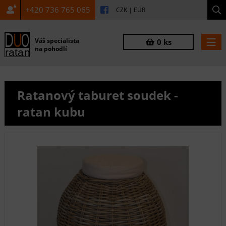
+420 736 765 065
CZK
|
EUR
Váš specialista
0 ks
na pohodlí
Ratanový taburet soudek -
ratan kubu