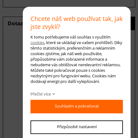
Chcete náš web používat tak, jak
Dotaz na produkt
Hlídání ceny
jste zvyklí?
K tomu potřebujeme váš souhlas s využitím
cookies
, které se ukládají ve vašem prohlížeči. Díky
těmto statistickým, preferenčním a reklamním
cookies zjistíme, jak náš web používáte,
E-mail *
přizpůsobíme vám zobrazené informace a
nebudeme vás obtěžovat nerelevantní reklamou.
Můžete také pokračovat pouze s cookies
nezbytnými pro fungování webu. Cookies nám
Váš dotaz
dodávají energii pro další vylepšování.
Přečíst více
Souhlasím a pokračovat
Souhlasím se zásadami ochrany
osobních
Přizpůsobit nastavení
údajů