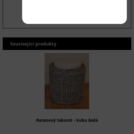
odeslat
Související produkty
Ratanový taburet - kubu šedá