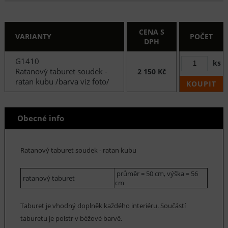
CENA S
VARIANTY
POČET
DPH
G1410
ks
Ratanový taburet soudek -
2 150 Kč
ratan kubu /barva viz foto/
KOUPIT
Obecné info
Ratanový taburet soudek - ratan kubu
průměr = 50 cm, výška = 56
ratanový taburet
cm
Taburet je vhodný doplněk každého interiéru. Součástí
taburetu je polstr v béžové barvě.