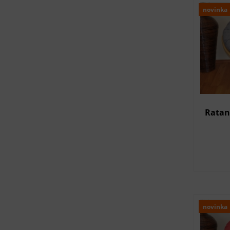
novinka
Ratan
novinka