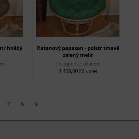
str hnědý
Ratanový papasan - polstr tmavě
zelený melír
em
Dostupnost:
skladem
4 490,00 Kč
H
s DPH
7
8
9