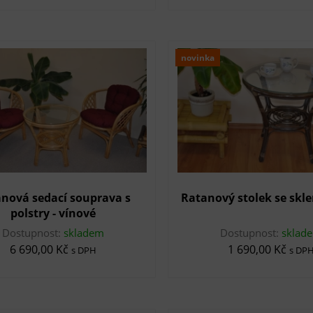
novinka
nová sedací souprava s
Ratanový stolek se skl
polstry - vínové
Dostupnost:
skladem
Dostupnost:
sklad
6 690,00 Kč
1 690,00 Kč
s DPH
s DP