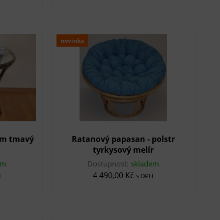
novinka
em tmavý
Ratanový papasan - polstr
tyrkysový melír
em
Dostupnost:
skladem
4 490,00 Kč
H
s DPH