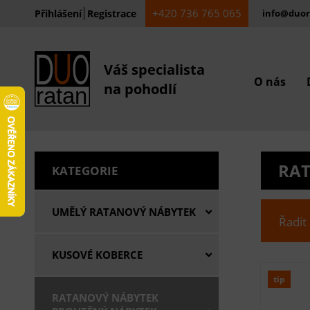
+420 736 765 065
Přihlášení
Registrace
info@duor
Váš specialista
O nás
na pohodlí
RAT
KATEGORIE
UMĚLÝ RATANOVÝ NÁBYTEK
Řadit
KUSOVÉ KOBERCE
tip
RATANOVÝ NÁBYTEK