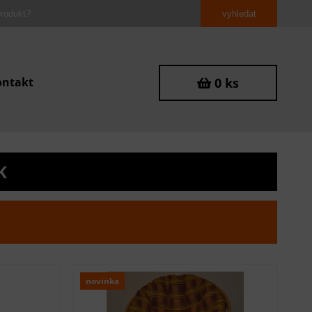
ontakt
0 ks
K
novinka