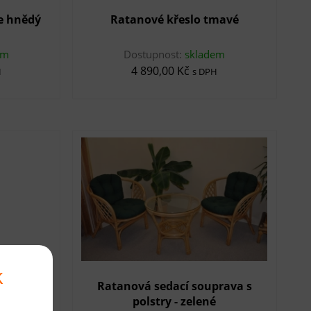
le hnědý
Ratanové křeslo tmavé
em
Dostupnost:
skladem
4 890,00 Kč
H
s DPH
k
 zásuvky
Ratanová sedací souprava s
polstry - zelené