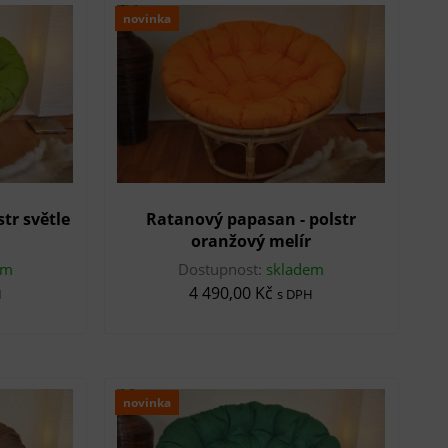
novinka
tr světle
Ratanový papasan - polstr
oranžový melír
em
Dostupnost:
skladem
4 490,00 Kč
H
s DPH
novinka