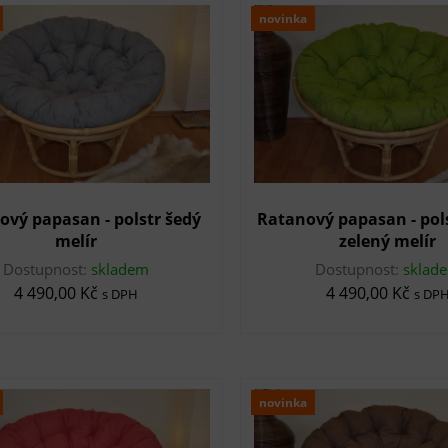
novinka
ový papasan - polstr šedý
Ratanový papasan - pols
melír
zelený melír
Dostupnost:
skladem
Dostupnost:
sklad
4 490,00 Kč
4 490,00 Kč
s DPH
s DP
novinka