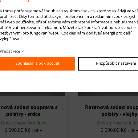
Dostupnost:
skladem
Dostupnost:
sklad
K tomu potřebujeme váš souhlas s využitím
cookies
, které se ukládají ve v
4 890,00 Kč
3 890,00 Kč
s DPH
s DP
prohlížeči. Díky těmto statistickým, preferenčním a reklamním cookies zjistí
náš web používáte, přizpůsobíme vám zobrazené informace a nebudeme v
obtěžovat nerelevantní reklamou. Můžete také pokračovat pouze s cookies
nezbytnými pro fungování webu. Cookies nám dodávají energii pro další
vylepšování.
Přečíst více
Souhlasím a pokračovat
Přizpůsobit nastavení
nová sedací souprava s
Ratanová sedací soup
polstry - srdce
polstry - vlajky
Dostupnost:
skladem
Dostupnost:
sklad
6 690,00 Kč
6 690,00 Kč
s DPH
s DP