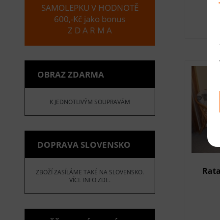
SAMOLEPKU V HODNOTĚ
600,-Kč jako bonus
Z D A R M A
OBRAZ ZDARMA
K JEDNOTLIVÝM SOUPRAVÁM
DOPRAVA SLOVENSKO
Rata
ZBOŽÍ ZASÍLÁME TAKÉ NA SLOVENSKO.
VÍCE INFO ZDE.