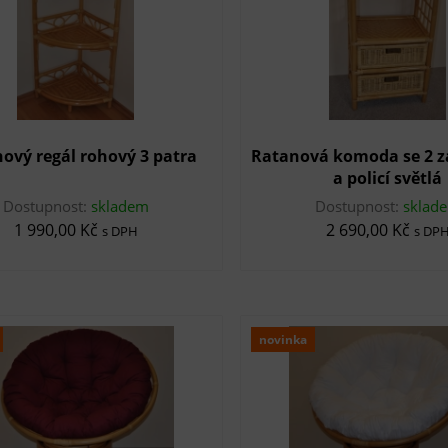
ový regál rohový 3 patra
Ratanová komoda se 2 
a policí světlá
Dostupnost:
skladem
Dostupnost:
sklad
1 990,00 Kč
2 690,00 Kč
s DPH
s DP
novinka