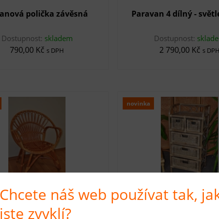
anová polička závěsná
Paravan 4 dílný - svět
Dostupnost:
skladem
Dostupnost:
sklad
790,00 Kč
2 790,00 Kč
s DPH
s DP
novinka
Chcete náš web používat tak, ja
é křeslo - barva koňaková
Ratanový prádelník 3+2
jste zvyklí?
tmavý