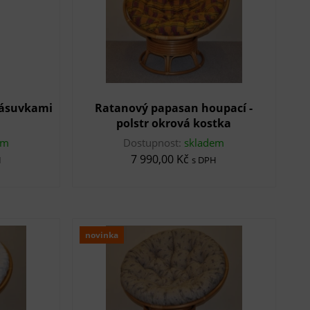
zásuvkami
Ratanový papasan houpací -
polstr okrová kostka
em
Dostupnost:
skladem
7 990,00 Kč
H
s DPH
novinka