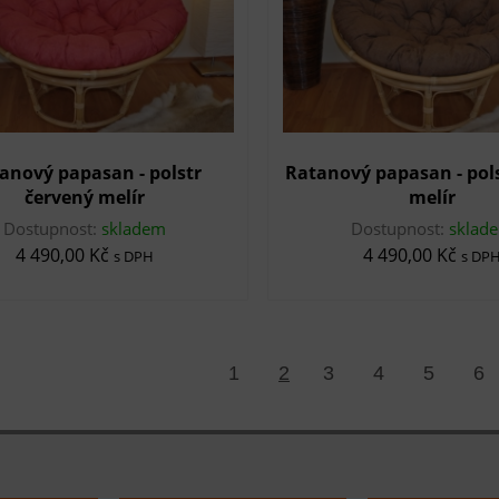
anový papasan - polstr
Ratanový papasan - pol
červený melír
melír
Dostupnost:
skladem
Dostupnost:
sklad
4 490,00 Kč
4 490,00 Kč
s DPH
s DP
1
2
3
4
5
6