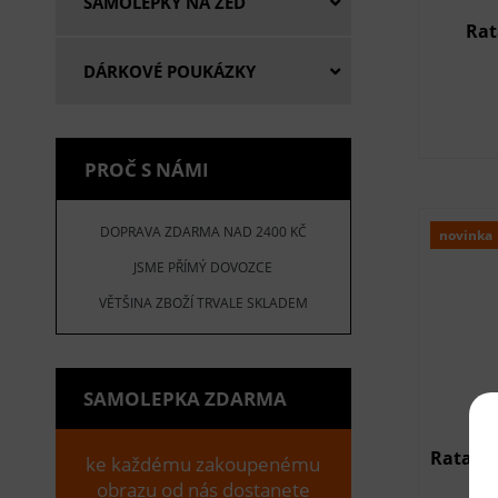
SAMOLEPKY NA ZEĎ
Rat
DÁRKOVÉ POUKÁZKY
PROČ S NÁMI
DOPRAVA ZDARMA NAD 2400 KČ
novinka
JSME PŘÍMÝ DOVOZCE
VĚTŠINA ZBOŽÍ TRVALE SKLADEM
SAMOLEPKA ZDARMA
Ratanov
ke každému zakoupenému
obrazu od nás dostanete