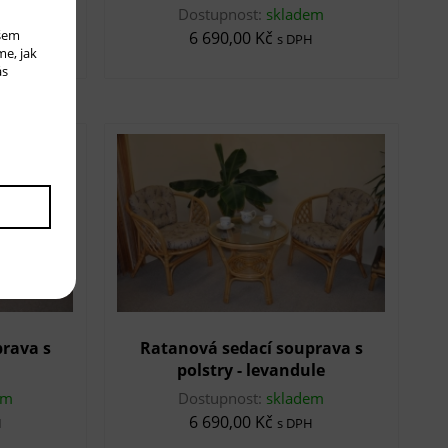
em
Dostupnost:
skladem
ašem
6 690,00 Kč
H
s DPH
me, jak
ás
rava s
Ratanová sedací souprava s
polstry - levandule
em
Dostupnost:
skladem
6 690,00 Kč
H
s DPH