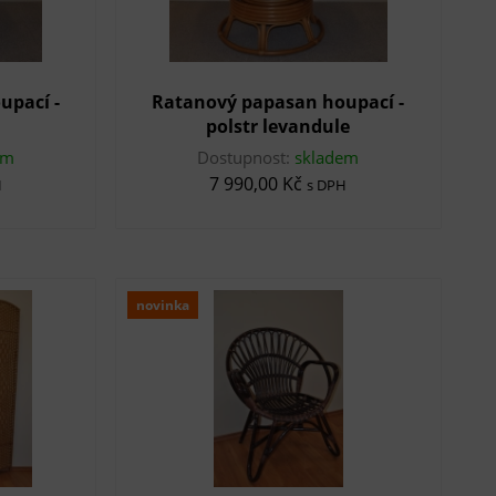
upací -
Ratanový papasan houpací -
polstr levandule
em
Dostupnost:
skladem
7 990,00 Kč
H
s DPH
novinka