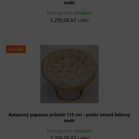
melír
Dostupnost:
skladem
5 290,00 Kč
s DPH
novinka
Ratanový papasan průměr 115 cm - polstr tmavě béžový
melír
Dostupnost:
skladem
5 290,00 Kč
s DPH