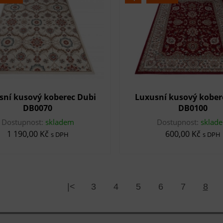
sní kusový koberec Dubi
Luxusní kusový kober
DB0070
DB0100
Dostupnost:
skladem
Dostupnost:
sklad
1 190,00 Kč
600,00 Kč
s DPH
s DPH
|<
3
4
5
6
7
8