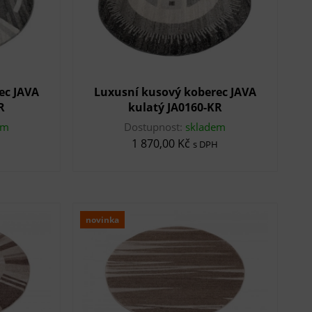
ec JAVA
Luxusní kusový koberec JAVA
R
kulatý JA0160-KR
em
Dostupnost:
skladem
1 870,00 Kč
s DPH
novinka