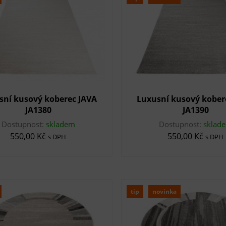
sní kusový koberec JAVA
Luxusní kusový kober
JA1380
JA1390
Dostupnost:
skladem
Dostupnost:
sklad
550,00 Kč
550,00 Kč
s DPH
s DPH
tip
novinka