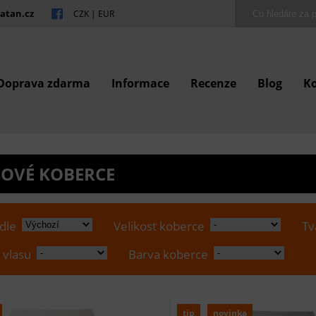
atan.cz
CZK
|
EUR
Doprava zdarma
Informace
Recenze
Blog
K
OVÉ KOBERCE
 dle
Velikost koberce
Tv
 vlasu
Barva koberce
tip
novinka