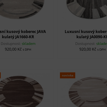
sní kusový koberec JAVA
Luxusní kusový kober
kulatý JA1660-KR
kulatý JA0090-K
Dostupnost:
skladem
Dostupnost:
sklad
920,00 Kč
920,00 Kč
s DPH
s DPH
novinka