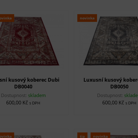
ovinka
novinka
sní kusový koberec Dubi
Luxusní kusový kober
DB0040
DB0050
Dostupnost:
skladem
Dostupnost:
sklad
600,00 Kč
600,00 Kč
s DPH
s DPH
ovinka
tip
novinka