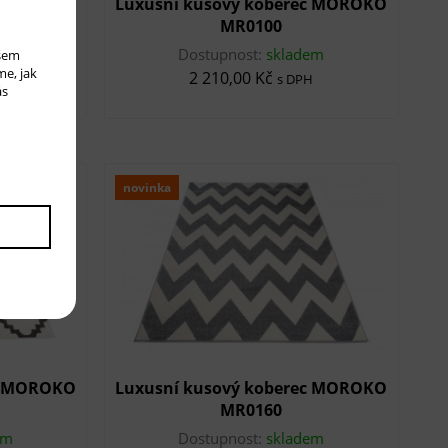
ec MOROKO
Luxusní kusový koberec MOROKO
MR0100
em
Dostupnost:
skladem
ašem
me, jak
2 210,00 Kč
s DPH
ás
novinka
ec MOROKO
Luxusní kusový koberec MOROKO
MR0160
em
Dostupnost:
skladem