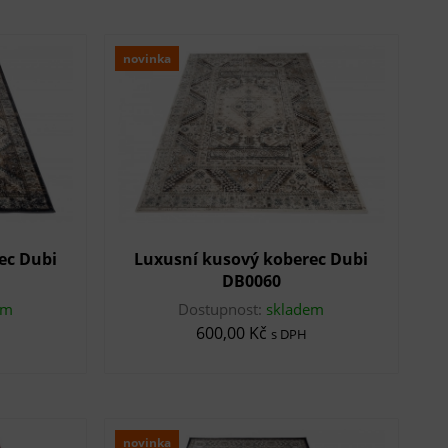
novinka
ec Dubi
Luxusní kusový koberec Dubi
DB0060
em
Dostupnost:
skladem
600,00 Kč
s DPH
novinka