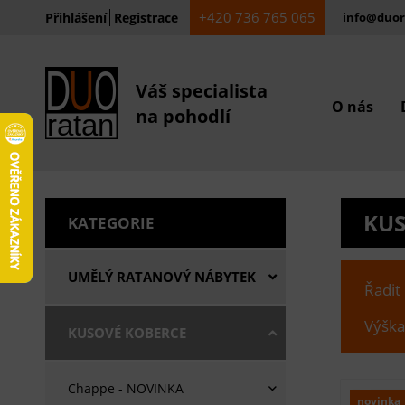
+420 736 765 065
Přihlášení
Registrace
info@duor
Váš specialista
O nás
na pohodlí
KUS
KATEGORIE
UMĚLÝ RATANOVÝ NÁBYTEK
Řadit
Výška
KUSOVÉ KOBERCE
Chappe - NOVINKA
novinka