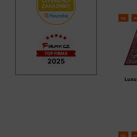
tip
n
Luxu
tip
n