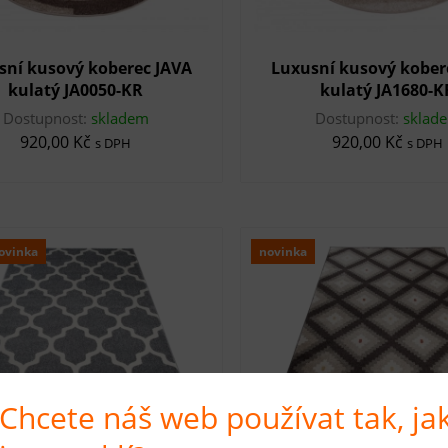
sní kusový koberec JAVA
Luxusní kusový kober
kulatý JA0050-KR
kulatý JA1680-K
Dostupnost:
skladem
Dostupnost:
sklad
920,00 Kč
920,00 Kč
s DPH
s DPH
ovinka
novinka
Chcete náš web používat tak, ja