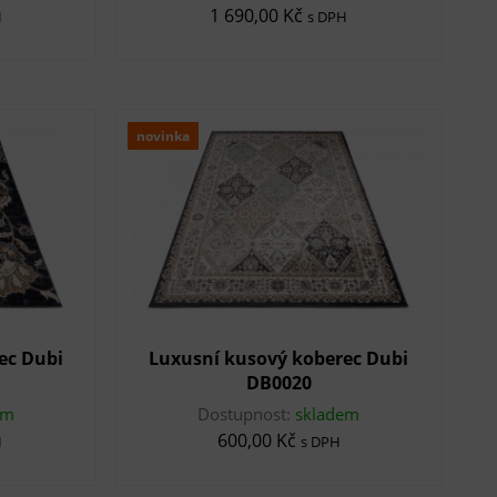
1 690,00 Kč
H
s DPH
novinka
ec Dubi
Luxusní kusový koberec Dubi
DB0020
em
Dostupnost:
skladem
600,00 Kč
H
s DPH