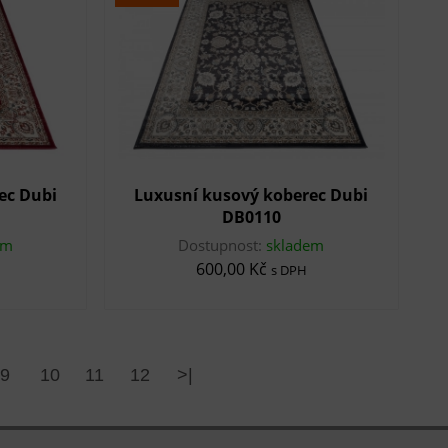
ec Dubi
Luxusní kusový koberec Dubi
DB0110
em
Dostupnost:
skladem
600,00 Kč
s DPH
9
10
11
12
>|