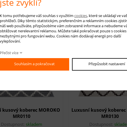
jste zvyklí?
í kusový koberec MOROKO
Luxusní kusový kober
MR0010
MR0050
Dostupnost:
skladem
Dostupnost:
sklad
K tomu potřebujeme váš souhlas s využitím
cookies
, které se ukládají ve v
prohlížeči. Díky těmto statistickým, preferenčním a reklamním cookies zjistí
550,00 Kč
550,00 Kč
s DPH
s DPH
náš web používáte, přizpůsobíme vám zobrazené informace a nebudeme v
obtěžovat nerelevantní reklamou. Můžete také pokračovat pouze s cookies
nezbytnými pro fungování webu. Cookies nám dodávají energii pro další
vylepšování.
Přečíst více
ovinka
novinka
Souhlasím a pokračovat
Přizpůsobit nastavení
í kusový koberec MOROKO
Luxusní kusový kober
MR0110
MR0130
Dostupnost:
skladem
Dostupnost:
sklad