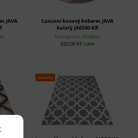
ec JAVA
Luxusní kusový koberec JAVA
R
kulatý JA0540-KR
em
Dostupnost:
skladem
920,00 Kč
s DPH
novinka
k