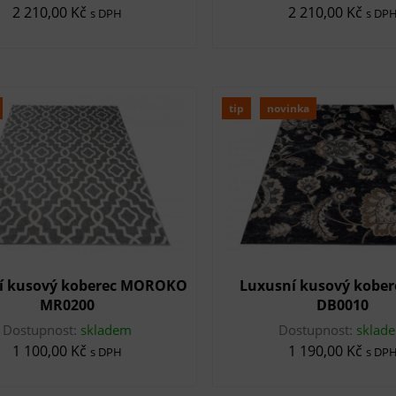
2 210,00 Kč
2 210,00 Kč
s DPH
s DP
tip
novinka
í kusový koberec MOROKO
Luxusní kusový kober
MR0200
DB0010
Dostupnost:
skladem
Dostupnost:
sklad
1 100,00 Kč
1 190,00 Kč
s DPH
s DP