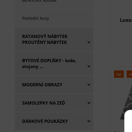
BĚHOUNY kusové
Poslední kusy
Luxu
RATANOVÝ NÁBYTEK
PROUTĚNÝ NÁBYTEK
BYTOVÉ DOPLŇKY - koše,
stojany ...
tip
n
MODERNÍ OBRAZY
SAMOLEPKY NA ZEĎ
DÁRKOVÉ POUKÁZKY