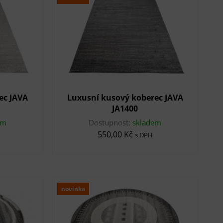
ec JAVA
Luxusní kusový koberec JAVA
JA1400
em
Dostupnost:
skladem
550,00 Kč
s DPH
novinka