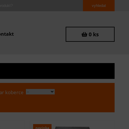
ontakt
0 ks
ar koberce
novinka